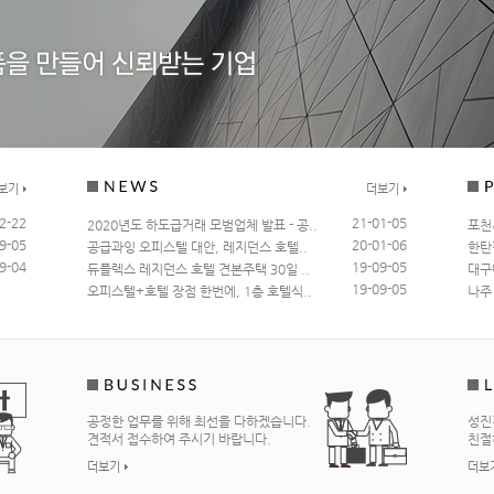
보기
더보기
2-22
21-01-05
2020년도 하도급거래 모범업체 발표 - 공..
포천
9-05
20-01-06
공급과잉 오피스텔 대안, 레지던스 호텔..
한탄
9-04
19-09-05
듀플렉스 레지던스 호텔 견본주택 30일 ..
대구
19-09-05
오피스텔+호텔 장점 한번에, 1층 호텔식..
나주
공정한 업무를 위해 최선을 다하겠습니다.
성진
견적서 접수하여 주시기 바랍니다.
친절
더보기
더보