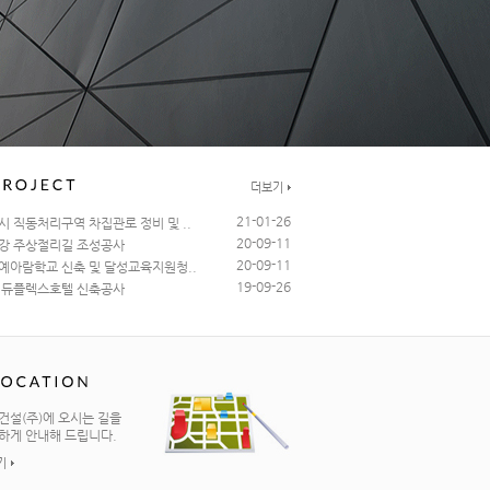
더보기
21-01-26
시 직동처리구역 차집관로 정비 및 ..
20-09-11
강 주상절리길 조성공사
20-09-11
예아람학교 신축 및 달성교육지원청..
19-09-26
 듀플렉스호텔 신축공사
건설(주)에 오시는 길을
하게 안내해 드립니다.
기